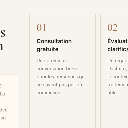
0
1
0
2
s
n
Consultation
Évaluat
gratuite
clarific
Une première
Un regard
conversation brève
l'histoire,
pour les personnes qui
le contex
ne savent pas par où
traitemen
à
commencer.
utile.
 La
tive
 un